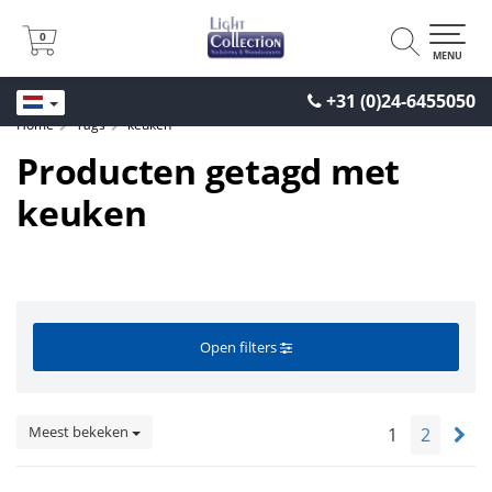
0
0
MENU
+31 (0)24-6455050
Home
Tags
keuken
Producten getagd met
keuken
Open filters
Meest bekeken
1
2