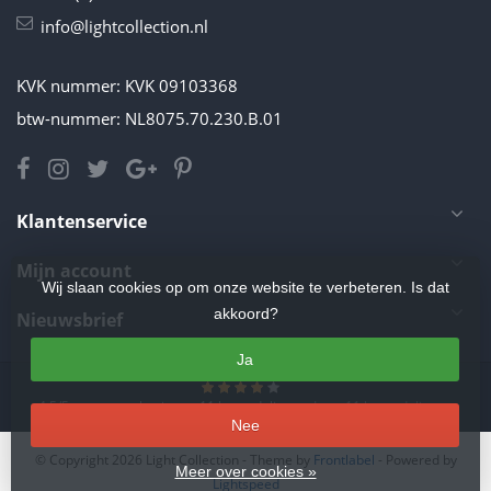
info@lightcollection.nl
KVK nummer: KVK 09103368
btw-nummer: NL8075.70.230.B.01
Klantenservice
Mijn account
Wij slaan cookies op om onze website te verbeteren. Is dat
akkoord?
Nieuwsbrief
Ja
4.5
/
5
sterren op basis van
11
beoordelingen.
Lees 11 beoordelingen
Nee
© Copyright 2026 Light Collection
- Theme by
Frontlabel
- Powered by
Meer over cookies »
Lightspeed