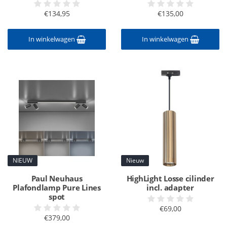
€134,95
€135,00
In winkelwagen
In winkelwagen
NIEUW
Nieuw
Paul Neuhaus
HighLight Losse cilinder
Plafondlamp Pure Lines
incl. adapter
spot
€69,00
€379,00