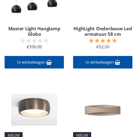
Master Light Hanglamp
HighLight Onderbouw Led
Globo
armatuur 58 cm
€396,00
€52,50
In winkelwagen
In winkelwagen
NIEUW
NIEUW