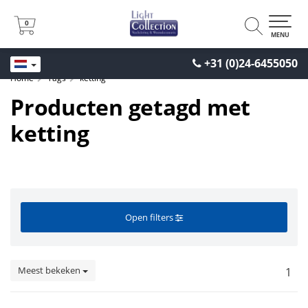
0
0
MENU
+31 (0)24-6455050
Home
Tags
ketting
Producten getagd met
ketting
Open filters
Meest bekeken
1