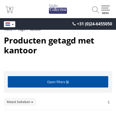
0
0
MENU
+31 (0)24-6455050
Home
Tags
kantoor
Producten getagd met
kantoor
Open filters
Meest bekeken
1