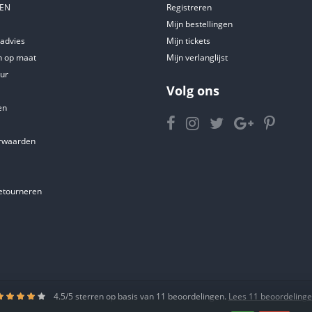
DEN
Registreren
Mijn bestellingen
tadvies
Mijn tickets
 op maat
Mijn verlanglijst
ur
Volg ons
en
rwaarden
etourneren
4.5
/
5
sterren op basis van
11
beoordelingen.
Lees 11 beoordeling