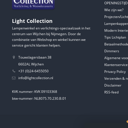
OPENINGSTIJ
Wie zijn we?
Projecten/Lich
Light Collection
Lampenkappen
Lampenwinkel en verlichtings-speciaalzaak in het
Modern Interie
centrum van Wijchen bij Nijmegen. Door de
Tips Lichtplan
combinatie van Webshop en winkel kunnen we
Betaalmethod
service gericht klanten helpen.
Dimmers
Touwslagersbaan 38
Algemene voo
6602AL Wijchen
Klantenservice
+31 (0)24-6455050
Privacy Policy
info@lightcollection.nl
Verzenden & r
Disclaimer
KVK nummer: KVK 09103368
RSS-feed
btw-nummer: NL8075.70.230.B.01