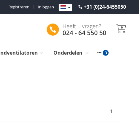
+31 (0)24-6455050
Registreren
|
Inloggen
0
ondventilatoren
Onderdelen
1