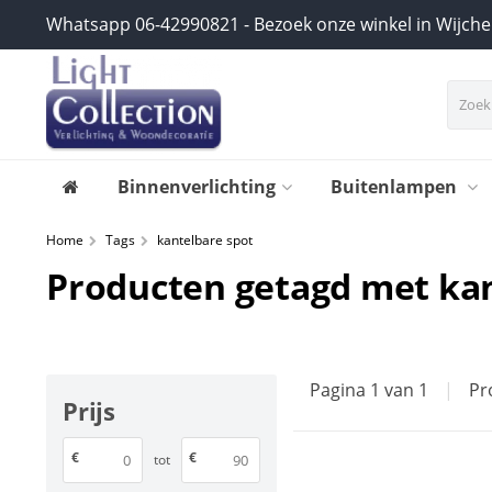
Whatsapp 06-42990821 - Bezoek onze winkel in Wijch
Binnenverlichting
Buitenlampen
Home
Tags
kantelbare spot
Producten getagd met kan
Pagina 1 van 1
|
Pr
Prijs
€
€
tot