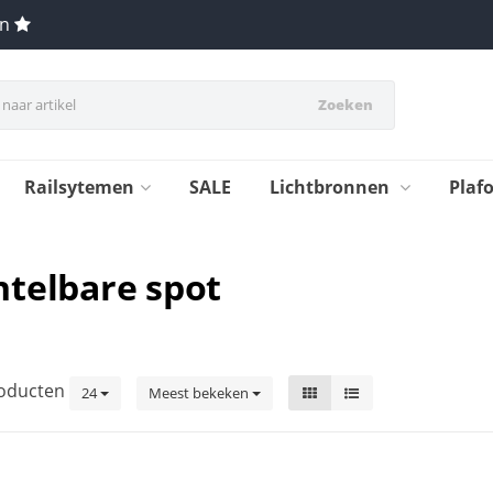
en
Zoeken
Railsytemen
SALE
Lichtbronnen
Plaf
telbare spot
oducten
24
Meest bekeken