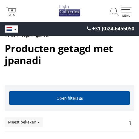
0
0
MENU
+31 (0)24-6455050
Home
Tags
jpanadi
Producten getagd met
jpanadi
Open filters
Meest bekeken
1