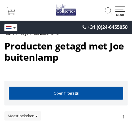
0
0
MENU
+31 (0)24-6455050
Home
Tags
Joe buitenlamp
Producten getagd met Joe
buitenlamp
Open filters
Meest bekeken
1