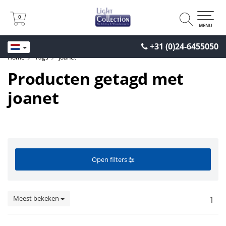
0
0
MENU
+31 (0)24-6455050
Home
Tags
joanet
Producten getagd met
joanet
Open filters
Meest bekeken
1