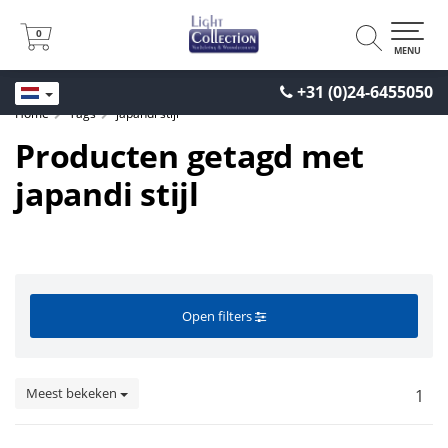
0
0
MENU
+31 (0)24-6455050
Home
Tags
japandi stijl
Producten getagd met
japandi stijl
Open filters
Meest bekeken
1