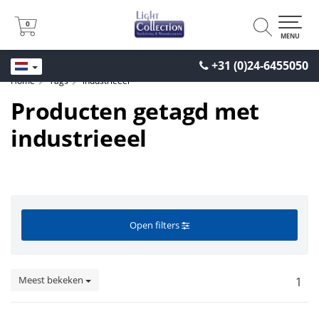
0
0
MENU
+31 (0)24-6455050
Home
Tags
industrieeel
Producten getagd met
industrieeel
Open filters
Meest bekeken
1