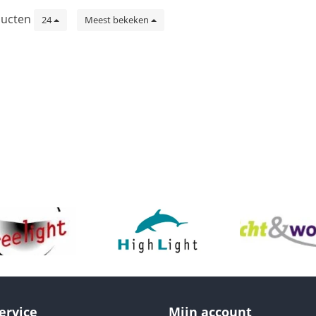
ucten
24
Meest bekeken
ervice
Mijn account