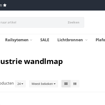
en
Zoeken
Railsytemen
SALE
Lichtbronnen
Plaf
dustrie wandlmap
oducten
24
Meest bekeken