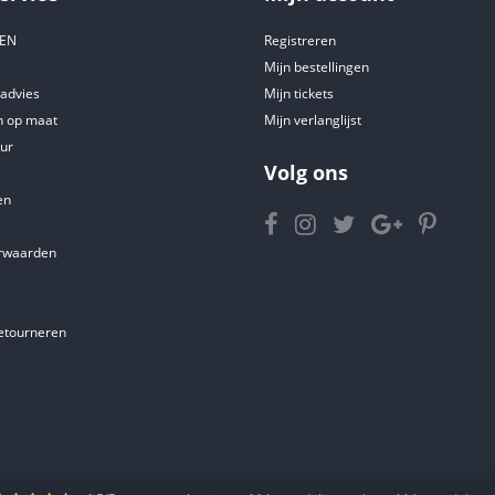
DEN
Registreren
Mijn bestellingen
tadvies
Mijn tickets
 op maat
Mijn verlanglijst
ur
Volg ons
en
rwaarden
etourneren