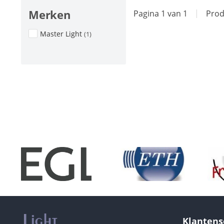
Merken
Pagina 1 van 1
|
Prod
Master Light
(1)
Klantens