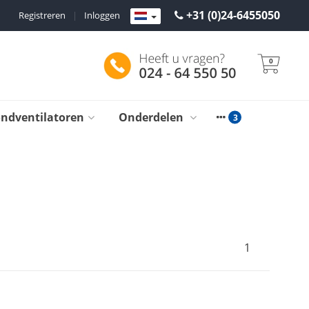
+31 (0)24-6455050
Registreren
|
Inloggen
0
ondventilatoren
Onderdelen
1