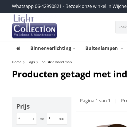
Whatsapp 06-42990821 - Bezoek onze winkel in Wijch
Binnenverlichting
Buitenlampen
Home
Tags
industrie wandlmap
Producten getagd met in
Pagina 1 van 1
|
Pr
Prijs
€
€
tot