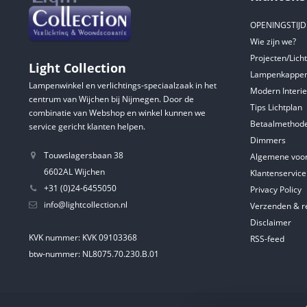
OPENINGSTIJ
Wie zijn we?
Projecten/Lich
Light Collection
Lampenkappen
Lampenwinkel en verlichtings-speciaalzaak in het
Modern Interie
centrum van Wijchen bij Nijmegen. Door de
Tips Lichtplan
combinatie van Webshop en winkel kunnen we
Betaalmethod
service gericht klanten helpen.
Dimmers
Touwslagersbaan 38
Algemene voo
6602AL Wijchen
Klantenservice
+31 (0)24-6455050
Privacy Policy
info@lightcollection.nl
Verzenden & r
Disclaimer
KVK nummer: KVK 09103368
RSS-feed
btw-nummer: NL8075.70.230.B.01