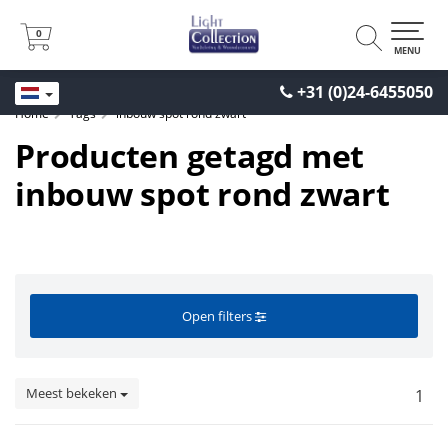
0
0
MENU
+31 (0)24-6455050
Home
Tags
inbouw spot rond zwart
Producten getagd met
inbouw spot rond zwart
Open filters
Meest bekeken
1