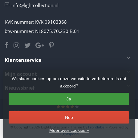
info@lightcollection.nl
KVK nummer: KVK 09103368
btw-nummer: NL8075.70.230.B.01
Klantenservice
Mijn account
Wij slaan cookies op om onze website te verbeteren. Is dat
akkoord?
Nieuwsbrief
Ja
4.5
/
5
sterren op basis van
11
beoordelingen.
Lees 11 beoordelingen
Nee
© Copyright 2026 Light Collection
- Theme by
Frontlabel
- Powered by
Meer over cookies »
Lightspeed