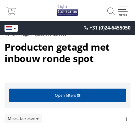
0
0
MENU
+31 (0)24-6455050
Home
Tags
inbouw ronde spot
Producten getagd met
inbouw ronde spot
Open filters
Meest bekeken
1