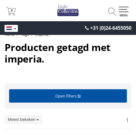
0
0
MENU
+31 (0)24-6455050
Home
Tags
imperia.
Producten getagd met
imperia.
Open filters
Meest bekeken
1