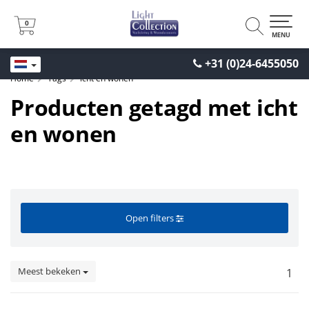
0
0
MENU
+31 (0)24-6455050
Home
Tags
icht en wonen
Producten getagd met icht
en wonen
Open filters
Meest bekeken
1