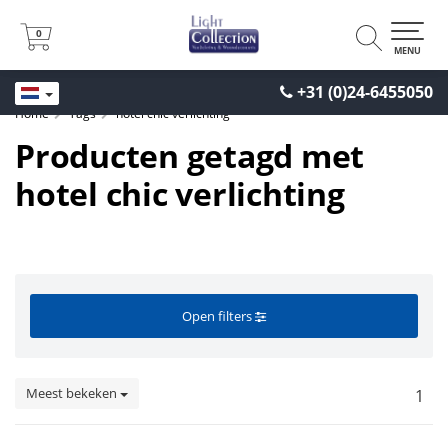
0
0
MENU
+31 (0)24-6455050
Home
Tags
hotel chic verlichting
Producten getagd met
hotel chic verlichting
Open filters
Meest bekeken
1