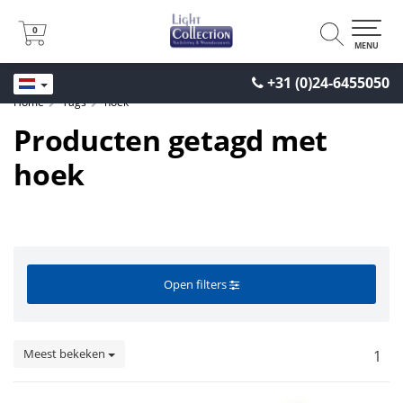
0
0
MENU
+31 (0)24-6455050
Home
Tags
hoek
Producten getagd met
hoek
Open filters
Meest bekeken
1