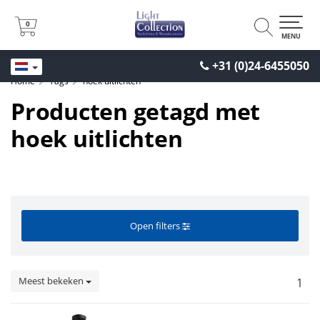
0
0
MENU
+31 (0)24-6455050
Home
Tags
hoek uitlichten
Producten getagd met
hoek uitlichten
Open filters
Meest bekeken
1