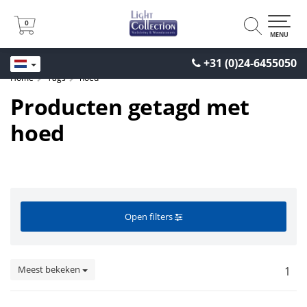
0
0
MENU
+31 (0)24-6455050
Home
Tags
hoed
Producten getagd met
hoed
Open filters
Meest bekeken
1