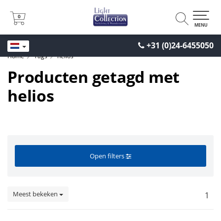
0
0
MENU
+31 (0)24-6455050
Home
Tags
helios
Producten getagd met
helios
Open filters
Meest bekeken
1