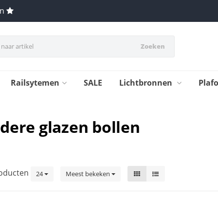
en
Zoeken
Railsytemen
SALE
Lichtbronnen
Plaf
dere glazen bollen
oducten
24
Meest bekeken