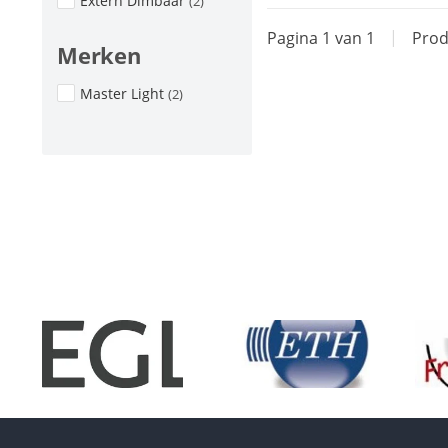
Extern Dimbaar
(2)
Pagina 1 van 1
|
Prod
Merken
Master Light
(2)