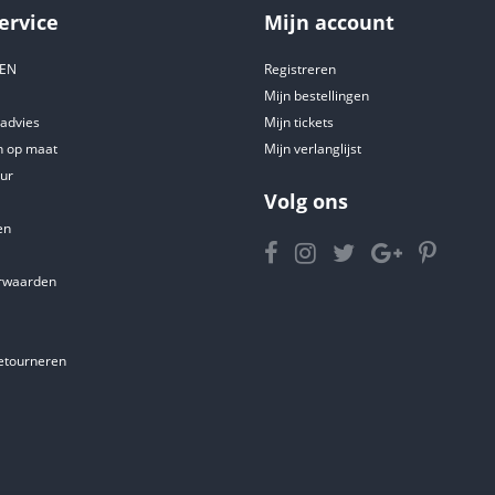
ervice
Mijn account
DEN
Registreren
Mijn bestellingen
tadvies
Mijn tickets
 op maat
Mijn verlanglijst
ur
Volg ons
en
rwaarden
etourneren