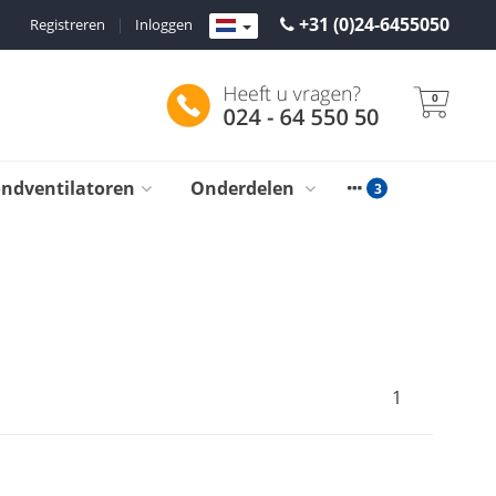
+31 (0)24-6455050
Registreren
|
Inloggen
0
ondventilatoren
Onderdelen
1