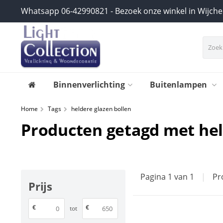
Whatsapp 06-42990821 - Bezoek onze winkel in Wijch
Binnenverlichting
Buitenlampen
Home
Tags
heldere glazen bollen
Producten getagd met hel
Pagina 1 van 1
|
Pr
Prijs
€
€
tot