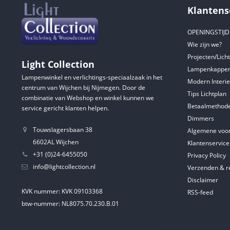
Klantens
OPENINGSTIJ
Wie zijn we?
Projecten/Lich
Light Collection
Lampenkappen
Lampenwinkel en verlichtings-speciaalzaak in het
Modern Interie
centrum van Wijchen bij Nijmegen. Door de
Tips Lichtplan
combinatie van Webshop en winkel kunnen we
Betaalmethod
service gericht klanten helpen.
Dimmers
Touwslagersbaan 38
Algemene voo
6602AL Wijchen
Klantenservice
+31 (0)24-6455050
Privacy Policy
info@lightcollection.nl
Verzenden & r
Disclaimer
KVK nummer: KVK 09103368
RSS-feed
btw-nummer: NL8075.70.230.B.01