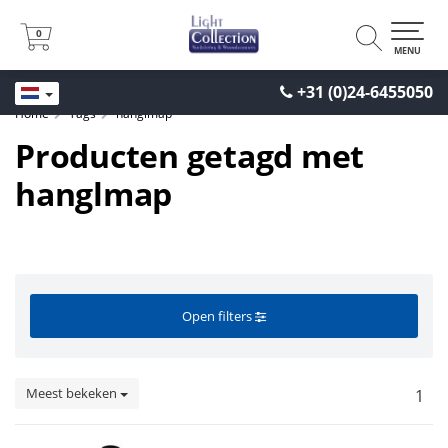
0
0
MENU
+31 (0)24-6455050
Home
Tags
hanglmap
Producten getagd met
hanglmap
Open filters
Meest bekeken
1