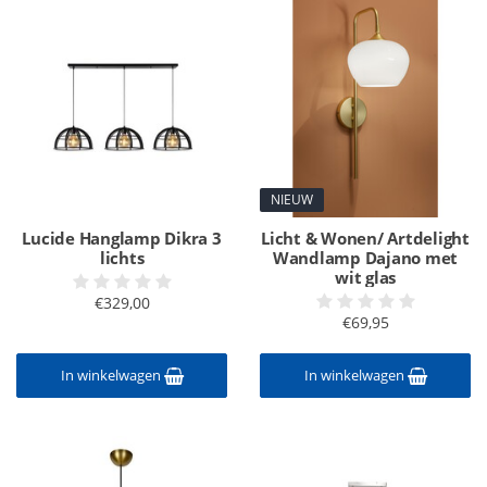
NIEUW
Lucide Hanglamp Dikra 3
Licht & Wonen/ Artdelight
lichts
Wandlamp Dajano met
wit glas
€329,00
€69,95
In winkelwagen
In winkelwagen