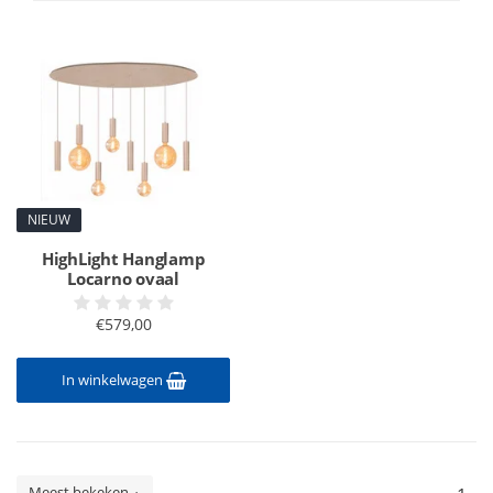
NIEUW
HighLight Hanglamp
Locarno ovaal
€579,00
In winkelwagen
Meest bekeken