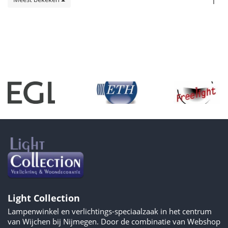
1
Light Collection
Lampenwinkel en verlichtings-speciaalzaak in het centrum
van Wijchen bij Nijmegen. Door de combinatie van Webshop