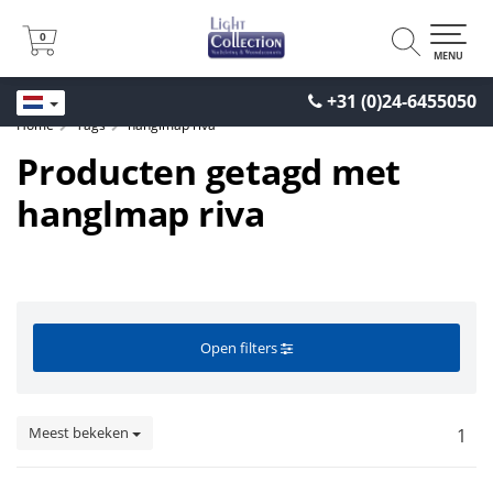
0
0
MENU
+31 (0)24-6455050
Home
Tags
hanglmap riva
Producten getagd met
hanglmap riva
Open filters
Meest bekeken
1