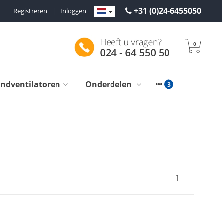
+31 (0)24-6455050
Registreren
|
Inloggen
0
ondventilatoren
Onderdelen
1