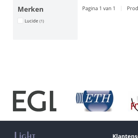
Merken
Pagina 1 van 1
|
Prod
Lucide
(1)
Klantens