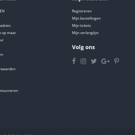
DEN
Registreren
Mijn bestellingen
tadvies
Mijn tickets
 op maat
Mijn verlanglijst
ur
Volg ons
en
rwaarden
etourneren