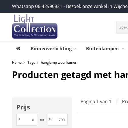
Whatsapp 06-42990821 - Bezoek onze winkel in Wijch
Binnenverlichting
Buitenlampen
Home
Tags
hanglamp woonkamer
Producten getagd met h
Pagina 1 van 1
|
Pr
Prijs
€
€
tot