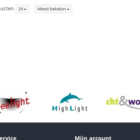
ucten
24
Meest bekeken
ervice
Mijn account