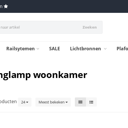
en
Zoeken
Railsytemen
SALE
Lichtbronnen
Plaf
anglamp woonkamer
oducten
24
Meest bekeken