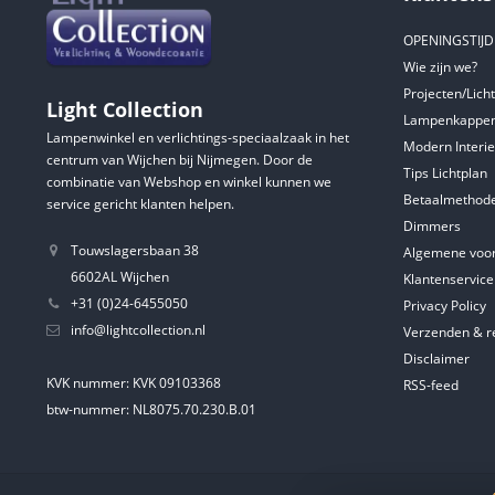
OPENINGSTIJ
Wie zijn we?
Projecten/Lich
Light Collection
Lampenkappen
Lampenwinkel en verlichtings-speciaalzaak in het
Modern Interie
centrum van Wijchen bij Nijmegen. Door de
Tips Lichtplan
combinatie van Webshop en winkel kunnen we
Betaalmethod
service gericht klanten helpen.
Dimmers
Touwslagersbaan 38
Algemene voo
6602AL Wijchen
Klantenservice
+31 (0)24-6455050
Privacy Policy
info@lightcollection.nl
Verzenden & r
Disclaimer
KVK nummer: KVK 09103368
RSS-feed
btw-nummer: NL8075.70.230.B.01