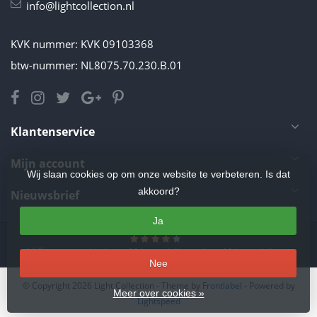
info@lightcollection.nl
KVK nummer: KVK 09103368
btw-nummer: NL8075.70.230.B.01
Klantenservice
Mijn account
Wij slaan cookies op om onze website te verbeteren. Is dat
akkoord?
Nieuwsbrief
Ja
4.5
/
5
sterren op basis van
11
beoordelingen.
Lees 11 beoordelingen
Nee
© Copyright 2026 Light Collection
- Theme by
Frontlabel
- Powered by
Meer over cookies »
Lightspeed