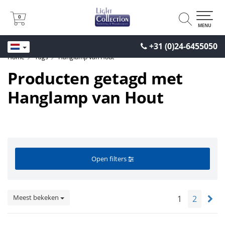
0
0
MENU
+31 (0)24-6455050
Home
Tags
Hanglamp van Hout
Producten getagd met
Hanglamp van Hout
Open filters
Meest bekeken
1
2