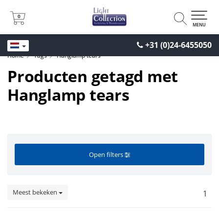
0
0
MENU
+31 (0)24-6455050
Home
Tags
Hanglamp tears
Producten getagd met
Hanglamp tears
Open filters
Meest bekeken
1