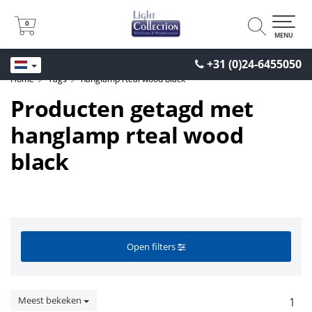
0
0
MENU
+31 (0)24-6455050
Home
Tags
hanglamp rteal wood black
Producten getagd met
hanglamp rteal wood
black
Open filters
Meest bekeken
1