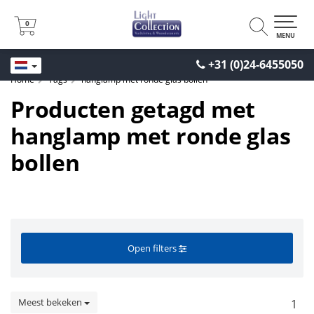
0
0
MENU
+31 (0)24-6455050
Home
Tags
hanglamp met ronde glas bollen
Producten getagd met
hanglamp met ronde glas
bollen
Open filters
Meest bekeken
1