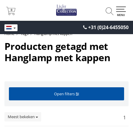
0
0
MENU
+31 (0)24-6455050
Home
Tags
Hanglamp met kappen
Producten getagd met
Hanglamp met kappen
Open filters
Meest bekeken
1