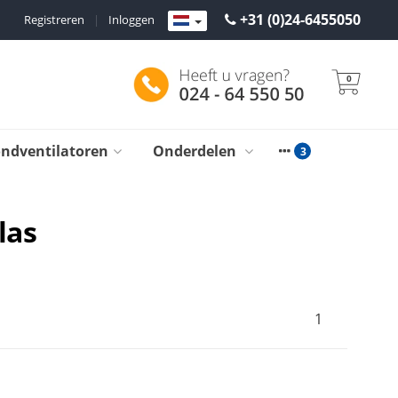
+31 (0)24-6455050
Registreren
|
Inloggen
0
ondventilatoren
Onderdelen
las
1