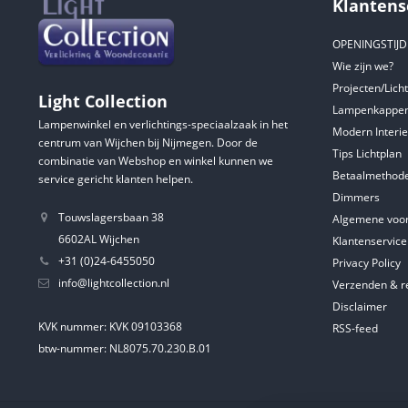
Klantens
OPENINGSTIJ
Wie zijn we?
Projecten/Lich
Light Collection
Lampenkappen
Lampenwinkel en verlichtings-speciaalzaak in het
Modern Interie
centrum van Wijchen bij Nijmegen. Door de
Tips Lichtplan
combinatie van Webshop en winkel kunnen we
Betaalmethod
service gericht klanten helpen.
Dimmers
Touwslagersbaan 38
Algemene voo
6602AL Wijchen
Klantenservice
+31 (0)24-6455050
Privacy Policy
info@lightcollection.nl
Verzenden & r
Disclaimer
KVK nummer: KVK 09103368
RSS-feed
btw-nummer: NL8075.70.230.B.01