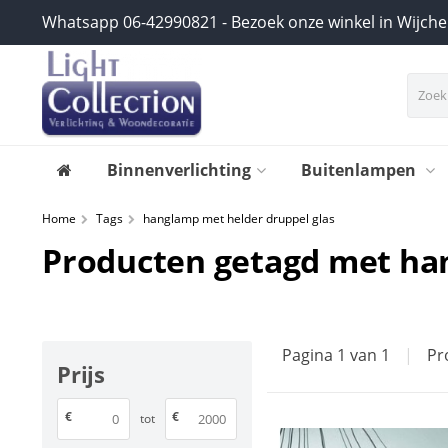
Whatsapp 06-42990821 - Bezoek onze winkel in Wijch
Binnenverlichting
Buitenlampen
Home
Tags
hanglamp met helder druppel glas
Producten getagd met han
Pagina 1 van 1
|
Pr
Prijs
€
€
tot