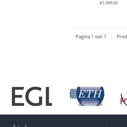
€1.099,00
Pagina 1 van 1
|
Prod