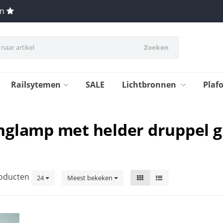
en
Zoeken
Railsytemen
SALE
Lichtbronnen
Plaf
glamp met helder druppel g
oducten
24
Meest bekeken