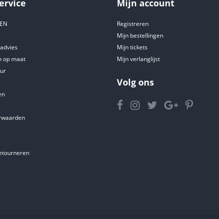
ervice
Mijn account
DEN
Registreren
Mijn bestellingen
tadvies
Mijn tickets
 op maat
Mijn verlanglijst
ur
Volg ons
en
rwaarden
etourneren