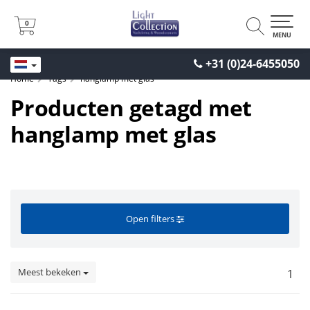
0
0
MENU
+31 (0)24-6455050
Home
Tags
hanglamp met glas
Producten getagd met
hanglamp met glas
Open filters
Meest bekeken
1