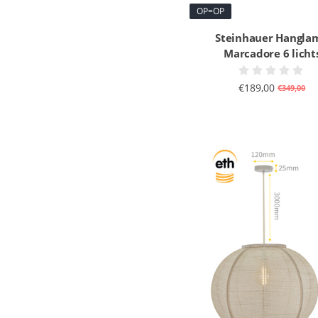
OP=OP
Steinhauer Hangla
Marcadore 6 licht
€189,00
€349,00