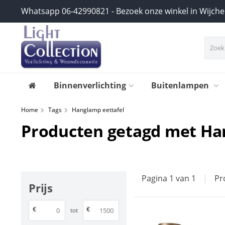
Whatsapp 06-42990821 - Bezoek onze winkel in Wijch
Binnenverlichting
Buitenlampen
Home
Tags
Hanglamp eettafel
Producten getagd met Ha
Pagina 1 van 1
|
Pr
Prijs
€
€
tot