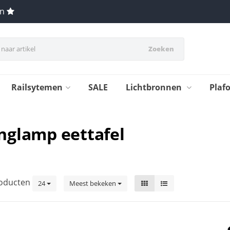
en
Zoeken
Railsytemen
SALE
Lichtbronnen
Plaf
nglamp eettafel
oducten
24
Meest bekeken