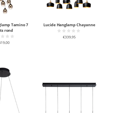
glamp Tamino 7
Lucide Hanglamp Chayanne
hts rond
€339,95
419,00