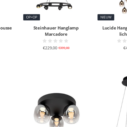
OP=OP
NIEUW
Mousse
Steinhauer Hanglamp
Lucide Han
Marcadore
lic
€229,00
€
€399,00