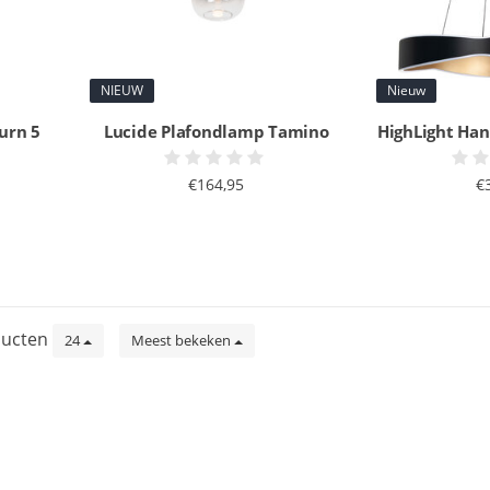
NIEUW
Nieuw
urn 5
Lucide Plafondlamp Tamino
HighLight Ha
€164,95
€
ucten
24
Meest bekeken