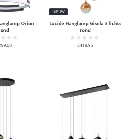
NIEUW
Hanglamp Orion
Lucide Hanglamp Gisela 3 lichts
rond
rond
299,00
€418,95