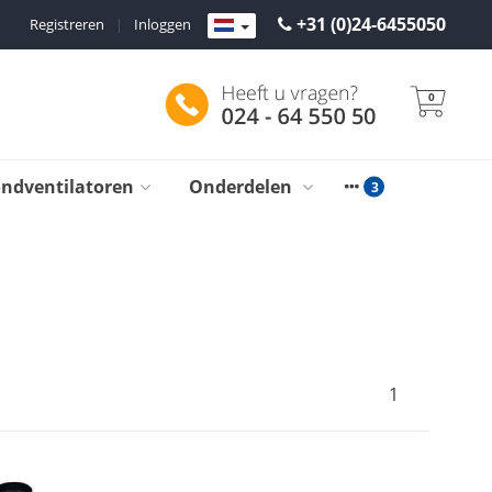
+31 (0)24-6455050
Registreren
|
Inloggen
0
ondventilatoren
Onderdelen
1