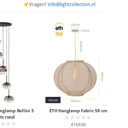
Vragen?
info@lightcollection.nl
nieuw
nglamp Bellini 5
ETH Hanglamp Fabric 58 cm
hts rond
€169,00