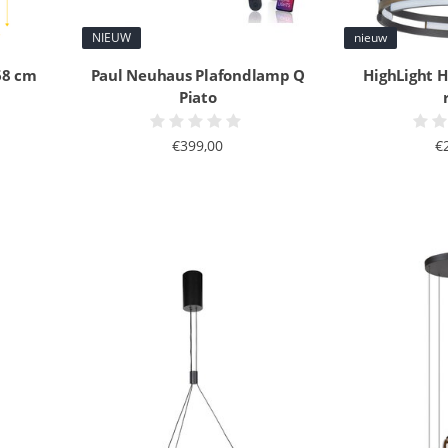
NIEUW
nieuw
68 cm
Paul Neuhaus Plafondlamp Q
HighLight 
Piato
€399,00
€