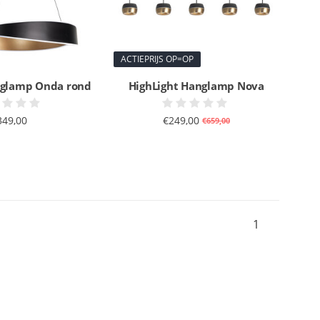
ACTIEPRIJS OP=OP
nglamp Onda rond
HighLight Hanglamp Nova
349,00
€249,00
€659,00
1