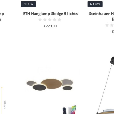
NIEUW
NIEUW
mp
ETH Hanglamp Sledge 5 lichts
Steinhauer H
s
l
€229,00
€