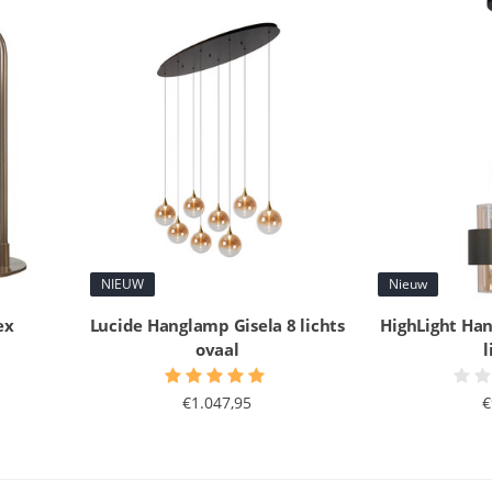
NIEUW
Nieuw
ex
Lucide Hanglamp Gisela 8 lichts
HighLight Ha
ovaal
l
€1.047,95
€