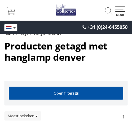
0
0
MENU
+31 (0)24-6455050
Home
Tags
hanglamp denver
Producten getagd met
hanglamp denver
Open filters
Meest bekeken
1