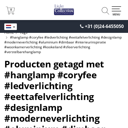
0
0
MENU
+31 (0)24-6455050
Home
Tags
#hanglamp #coryfee #ledverlichting #eettafelverlichting #designlamp
#moderneverlichting #aluminium #dimbaar #interieurinspiratie
#woonkamerverlichting #kookeiland #sfeerverlichting
#verstelbarehanglamp
Producten getagd met
#hanglamp #coryfee
#ledverlichting
#eettafelverlichting
#designlamp
#moderneverlichting