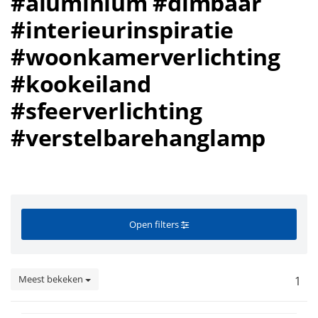
#aluminium #dimbaar
#interieurinspiratie
#woonkamerverlichting
#kookeiland
#sfeerverlichting
#verstelbarehanglamp
Open filters
Meest bekeken
1