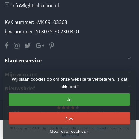
info@lightcollection.nl
KVK nummer: KVK 09103368
btw-nummer: NL8075.70.230.B.01
Klantenservice
Mijn account
Wij slaan cookies op om onze website te verbeteren. Is dat
akkoord?
Nieuwsbrief
Ja
4.5
/
5
sterren op basis van
11
beoordelingen.
Lees 11 beoordelingen
Nee
© Copyright 2026 Light Collection
- Theme by
Frontlabel
- Powered by
Meer over cookies »
Lightspeed