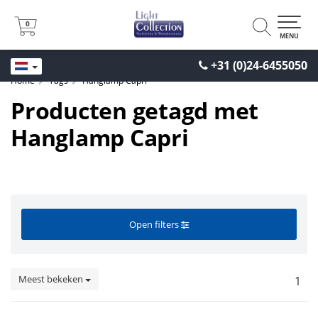
0
0
MENU
+31 (0)24-6455050
Home
Tags
Hanglamp Capri
Producten getagd met
Hanglamp Capri
Open filters
Meest bekeken
1