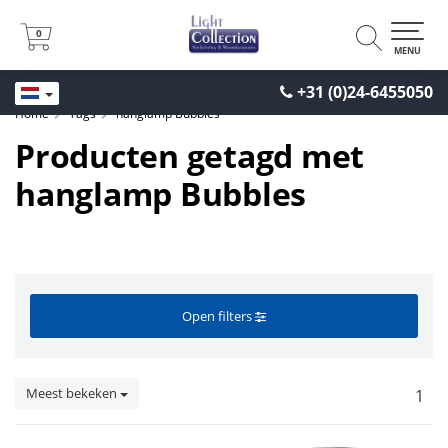
0
0
MENU
+31 (0)24-6455050
Home
Tags
hanglamp Bubbles
Producten getagd met
hanglamp Bubbles
Open filters
Meest bekeken
1