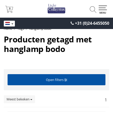
0
0
MENU
+31 (0)24-6455050
Home
Tags
hanglamp bodo
Producten getagd met
hanglamp bodo
Open filters
Meest bekeken
1