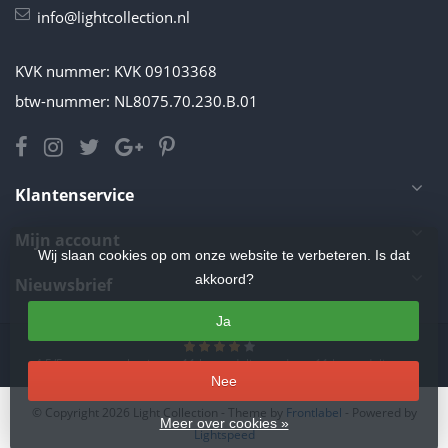
info@lightcollection.nl
KVK nummer: KVK 09103368
btw-nummer: NL8075.70.230.B.01
Klantenservice
Mijn account
Wij slaan cookies op om onze website te verbeteren. Is dat
akkoord?
Nieuwsbrief
Ja
4.5
/
5
sterren op basis van
11
beoordelingen.
Lees 11 beoordelingen
Nee
© Copyright 2026 Light Collection
- Theme by
Frontlabel
- Powered by
Meer over cookies »
Lightspeed