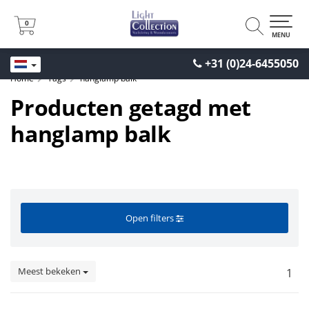
0
0
MENU
+31 (0)24-6455050
Home
Tags
hanglamp balk
Producten getagd met
hanglamp balk
Open filters
Meest bekeken
1