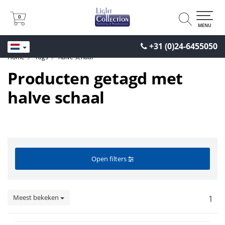
0
0
MENU
+31 (0)24-6455050
Home
Tags
halve schaal
Producten getagd met
halve schaal
Open filters
Meest bekeken
1