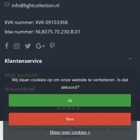
info@lightcollection.nl
KVK nummer: KVK 09103368
btw-nummer: NL8075.70.230.B.01
Klantenservice
Mijn account
Wij slaan cookies op om onze website te verbeteren. Is dat
akkoord?
Nieuwsbrief
Ja
4.5
/
5
sterren op basis van
11
beoordelingen.
Lees 11 beoordelingen
Nee
© Copyright 2026 Light Collection
- Theme by
Frontlabel
- Powered by
Meer over cookies »
Lightspeed