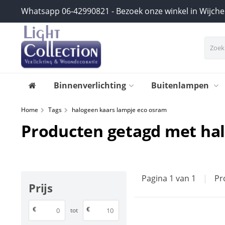
Whatsapp 06-42990821 - Bezoek onze winkel in Wijch
Binnenverlichting
Buitenlampen
Home
Tags
halogeen kaars lampje eco osram
Producten getagd met ha
Pagina 1 van 1
|
Pr
Prijs
€
€
tot