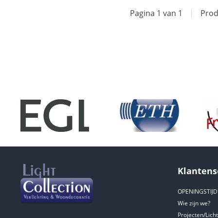
Pagina 1 van 1
|
Prod
Klantens
OPENINGSTIJ
Wie zijn we?
Projecten/Lich