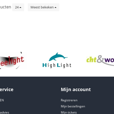
ucten
24
Meest bekeken
ervice
Mijn account
DEN
Registreren
Mijn bestellingen
tadvies
Mijn tickets