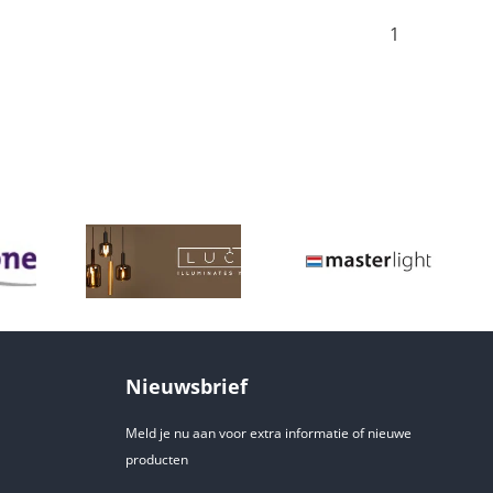
1
Nieuwsbrief
Meld je nu aan voor extra informatie of nieuwe
producten