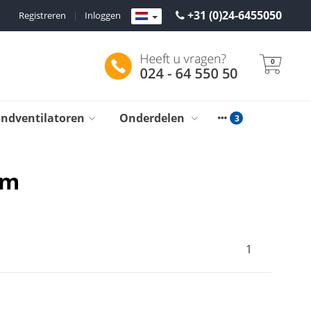
+31 (0)24-6455050
Registreren
|
Inloggen
0
ondventilatoren
Onderdelen
am
1