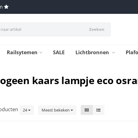
en
Zoeken
Railsytemen
SALE
Lichtbronnen
Plaf
logeen kaars lampje eco osr
oducten
24
Meest bekeken