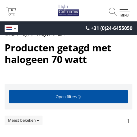
0
0
MENU
+31 (0)24-6455050
Home
Tags
halogeen 70 watt
Producten getagd met
halogeen 70 watt
Open filters
Meest bekeken
1