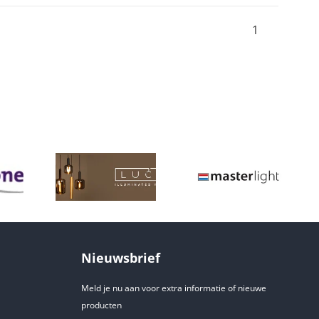
1
Nieuwsbrief
Meld je nu aan voor extra informatie of nieuwe
producten