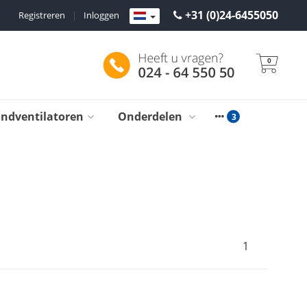
+31 (0)24-6455050
Registreren
|
Inloggen
0
ondventilatoren
Onderdelen
1