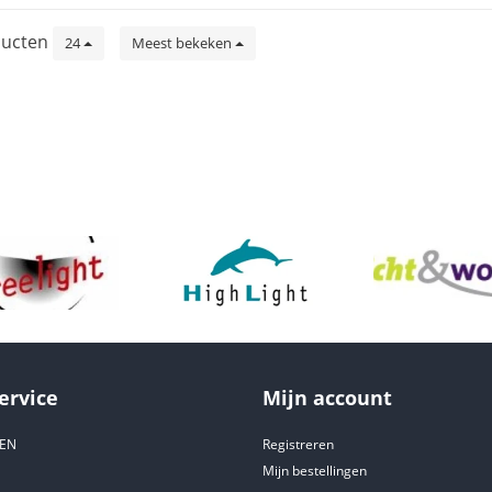
ucten
24
Meest bekeken
ervice
Mijn account
DEN
Registreren
Mijn bestellingen