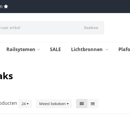
en
Zoeken
Railsytemen
SALE
Lichtbronnen
Plaf
aks
oducten
24
Meest bekeken