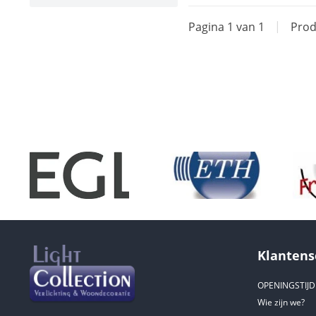
Pagina 1 van 1
|
Prod
Klantens
OPENINGSTIJ
Wie zijn we?