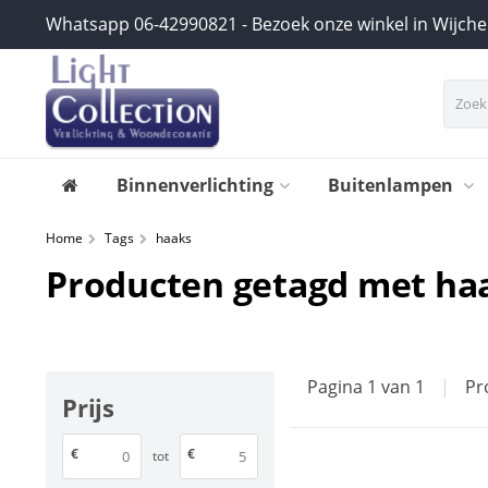
Whatsapp 06-42990821 - Bezoek onze winkel in Wijch
Binnenverlichting
Buitenlampen
Home
Tags
haaks
Producten getagd met ha
Pagina 1 van 1
|
Pr
Prijs
€
€
tot