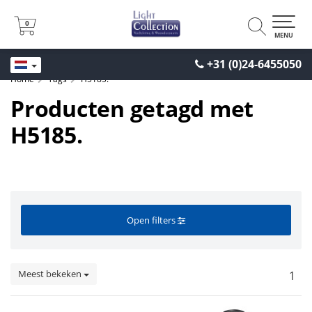
0
0
MENU
+31 (0)24-6455050
Home
Tags
H5185.
Producten getagd met
H5185.
Open filters
Meest bekeken
1