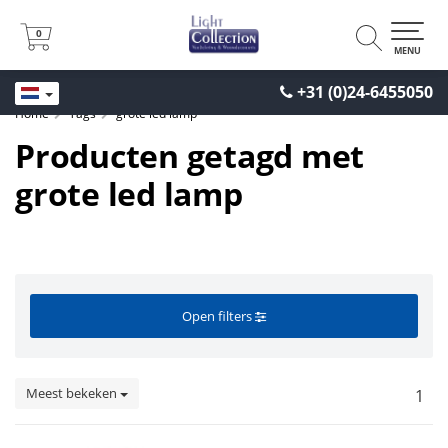
0
0
MENU
+31 (0)24-6455050
Home
Tags
grote led lamp
Producten getagd met
grote led lamp
Open filters
Meest bekeken
1