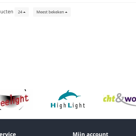
ucten
24
Meest bekeken
ervice
Mijn account