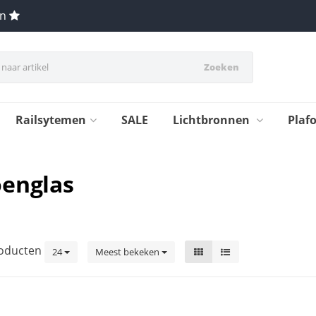
en
Zoeken
Railsytemen
SALE
Lichtbronnen
Plaf
oenglas
oducten
24
Meest bekeken