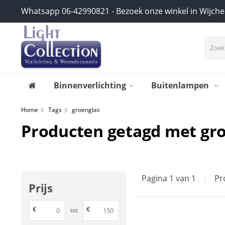
Whatsapp 06-42990821 - Bezoek onze winkel in Wijch
Binnenverlichting
Buitenlampen
Home
Tags
groenglas
Producten getagd met gr
Pagina 1 van 1
|
Pr
Prijs
€
€
tot