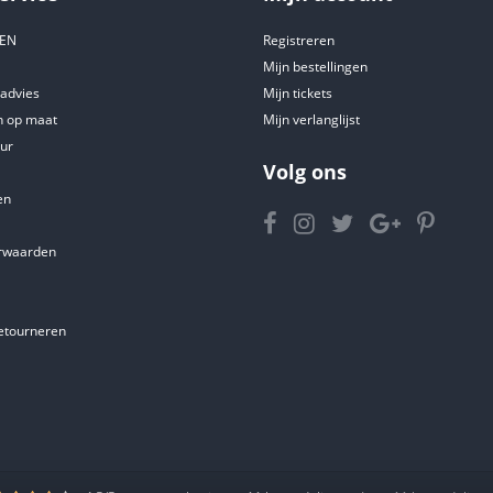
DEN
Registreren
Mijn bestellingen
tadvies
Mijn tickets
 op maat
Mijn verlanglijst
ur
Volg ons
en
rwaarden
etourneren