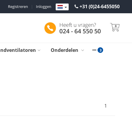
+31 (0)24-6455050
Registreren
|
Inloggen
0
ondventilatoren
Onderdelen
1