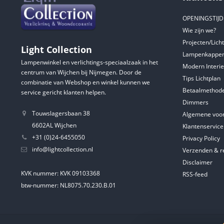
OPENINGSTIJ
Wie zijn we?
Projecten/Lich
Light Collection
Lampenkappen
Lampenwinkel en verlichtings-speciaalzaak in het
Modern Interie
centrum van Wijchen bij Nijmegen. Door de
Tips Lichtplan
combinatie van Webshop en winkel kunnen we
Betaalmethod
service gericht klanten helpen.
Dimmers
Touwslagersbaan 38
Algemene voo
6602AL Wijchen
Klantenservice
+31 (0)24-6455050
Privacy Policy
info@lightcollection.nl
Verzenden & r
Disclaimer
KVK nummer: KVK 09103368
RSS-feed
btw-nummer: NL8075.70.230.B.01