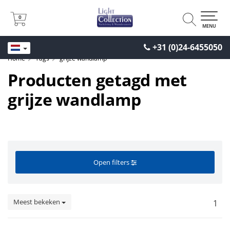
0
0
MENU
+31 (0)24-6455050
Home
Tags
grijze wandlamp
Producten getagd met
grijze wandlamp
Open filters
Meest bekeken
1