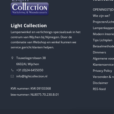
OPENINGSTIJ
Wie zijn we?
Projecten/Lich
Light Collection
Lampenkappen
Lampenwinkel en verlichtings-speciaalzaak in het
Modern Interie
centrum van Wijchen bij Nijmegen. Door de
Tips Lichtplan
combinatie van Webshop en winkel kunnen we
Betaalmethod
service gericht klanten helpen.
Dimmers
Touwslagersbaan 38
Algemene voo
6602AL Wijchen
Klantenservice
+31 (0)24-6455050
Privacy Policy
info@lightcollection.nl
Verzenden & r
Disclaimer
KVK nummer: KVK 09103368
RSS-feed
btw-nummer: NL8075.70.230.B.01