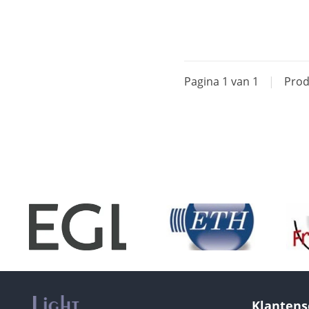
Pagina 1 van 1
|
Prod
Klantens