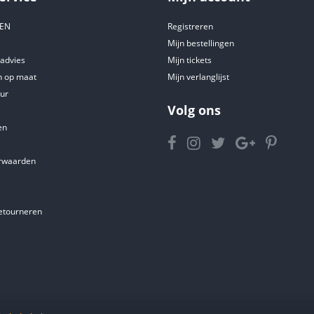
DEN
Registreren
Mijn bestellingen
tadvies
Mijn tickets
 op maat
Mijn verlanglijst
ur
Volg ons
en
rwaarden
etourneren