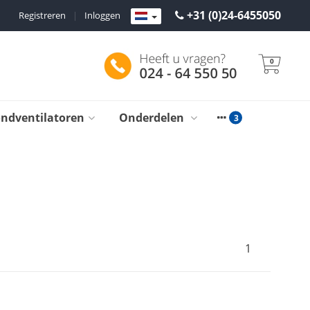
+31 (0)24-6455050
Registreren
|
Inloggen
0
ondventilatoren
Onderdelen
1