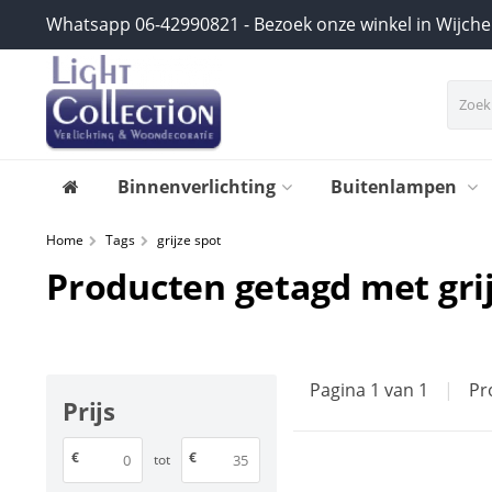
Whatsapp 06-42990821 - Bezoek onze winkel in Wijch
Binnenverlichting
Buitenlampen
Home
Tags
grijze spot
Producten getagd met gri
Pagina 1 van 1
|
Pr
Prijs
€
€
tot