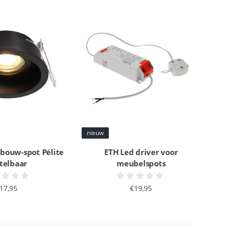
nieuw
nbouw-spot Pélite
ETH Led driver voor
telbaar
meubelspots
17,95
€19,95