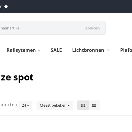
en
Zoeken
Railsytemen
SALE
Lichtbronnen
Plaf
jze spot
oducten
24
Meest bekeken