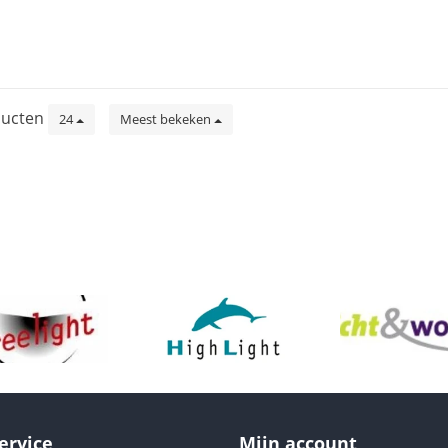
ucten
24
Meest bekeken
ervice
Mijn account