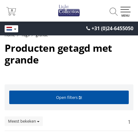
0
0
MENU
+31 (0)24-6455050
Home
Tags
grande
Producten getagd met
grande
Open filters
Meest bekeken
1