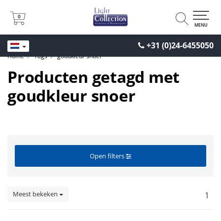
0
0
MENU
+31 (0)24-6455050
Home
Tags
goudkleur snoer
Producten getagd met
goudkleur snoer
Open filters
Meest bekeken
1