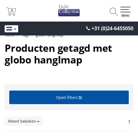
0
0
MENU
+31 (0)24-6455050
Home
Tags
globo hanglmap
Producten getagd met
globo hanglmap
Open filters
Meest bekeken
1