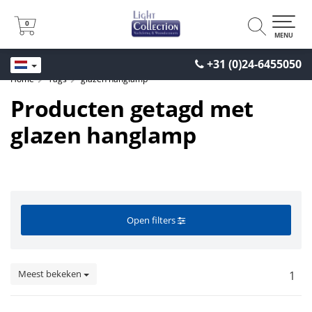
0
0
MENU
+31 (0)24-6455050
Home
Tags
glazen hanglamp
Producten getagd met
glazen hanglamp
Open filters
Meest bekeken
1